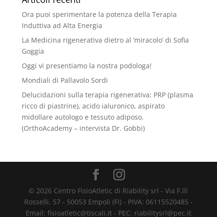
Ora puoi sperimentare la potenza della Terapia
Induttiva ad Alta Energia
La Medicina rigenerativa dietro al ‘miracolo’ di Sofia
Goggia
Oggi vi presentiamo la nostra podologa!
Mondiali di Pallavolo Sordi
Delucidazioni sulla terapia rigenerativa: PRP (plasma
ricco di piastrine), acido ialuronico, aspirato
midollare autologo e tessuto adiposo.
(OrthoAcademy – intervista Dr. Gobbi)
© 2026 Centro FisioAtletic di Riability srl - Via F.lli
Rosselli, 57 - 50053 Empoli (FI) - PIVA: 06115520485 -
Email: fisioatletic@tiscali.it - PEC: riabilitysrl@pec.it